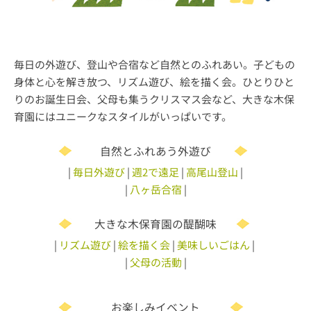
毎日の外遊び、登山や合宿など自然とのふれあい。子どもの
身体と心を解き放つ、リズム遊び、絵を描く会。ひとりひと
りのお誕生日会、父母も集うクリスマス会など、大きな木保
育園にはユニークなスタイルがいっぱいです。
自然とふれあう外遊び
|
毎日外遊び
|
週2で遠足
|
高尾山登山
|
|
八ヶ岳合宿
|
大きな木保育園の醍醐味
|
リズム遊び
|
絵を描く会
|
美味しいごはん
|
|
父母の活動
|
お楽しみイベント