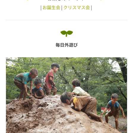
|
お誕生会
|
クリスマス会
|
毎日外遊び