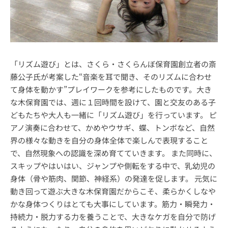
「リズム遊び」とは、さくら・さくらんぼ保育園創立者の斎
藤公子氏が考案した“音楽を耳で聞き、そのリズムに合わせ
て身体を動かす”プレイワークを参考にしたものです。大き
な木保育園では、週に１回時間を設けて、園と交友のある子
どもたちや大人も一緒に「リズム遊び」を行っています。 ピ
アノ演奏に合わせて、かめやウサギ、蝶、トンボなど、自然
界の様々な動きを自分の身体全体で楽しんで表現すること
で、自然現象への認識を深め育てていきます。 また同時に、
スキップやはいはい、ジャンプや側転をする中で、乳幼児の
身体（骨や筋肉、関節、神経系）の発達を促します。 元気に
動き回って遊ぶ大きな木保育園だからこそ、柔らかくしなや
かな身体つくりはとても大事にしています。筋力・瞬発力・
持続力・脱力する力を養うことで、大きなケガを自分で防げ