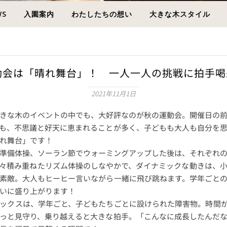
WS
入園案内
わたしたちの想い
大きな木スタイル
会は「晴れ舞台」！ 一人一人の挑戦に拍手喝采
2021年11月1日
きな木のイベントの中でも、大好評なのが秋の運動会。開催日の前
も、不思議と好天に恵まれることが多く、子どもも大人も自分を
れ舞台」です！
準備体操、ソーラン節でウォーミングアップした後は、それぞれの
々積み重ねたリズム体操のしなやかで、ダイナミックな動きは、
素敵。大人もヒーヒー言いながら一緒に飛び跳ねます。学年ごと
いに盛り上がります！
ックスは、学年ごと、子どもたちごとに設けられた障害物。時間が
っと見守り、乗り越えると大きな拍手。「こんなに成長したんだ